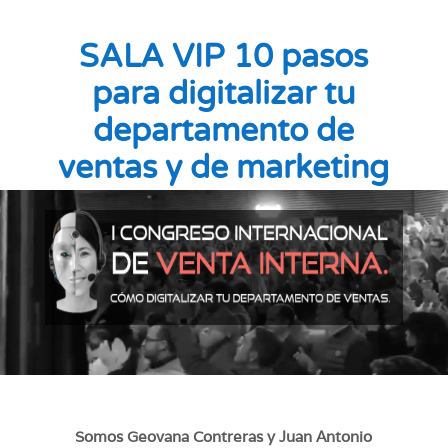
SALA VIP 10 pasos
para digitalizar tu
departamento de
ventas y de marketing
Reproductor
de
vídeo
Somos Geovana Contreras y Juan Antonio