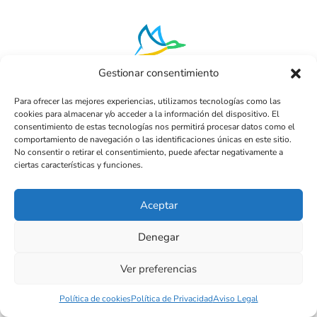
Gestionar consentimiento
Para ofrecer las mejores experiencias, utilizamos tecnologías como las
11.1 Descubre todas las funcionalidades y
cookies para almacenar y/o acceder a la información del dispositivo. El
consentimiento de estas tecnologías nos permitirá procesar datos como el
configuraciones de Dux Soup.
comportamiento de navegación o las identificaciones únicas en este sitio.
No consentir o retirar el consentimiento, puede afectar negativamente a
ciertas características y funciones.
Dux-Soup es la mejor herramienta de generación
de oportunidades de ventas en línea para LinkedIn.
Aceptar
Genera noticias sobre su perfil y ventas para su
negocio.
Denegar
Visita todos los perfiles que quieras. Toma notas,
Ver preferencias
recibe correos electrónicos, etiqueta tus clientes.
Descárgalo en un archivo CSV y ábrelo en Excel o
Política de cookies
Política de Privacidad
Aviso Legal
en tu CRM favorito.