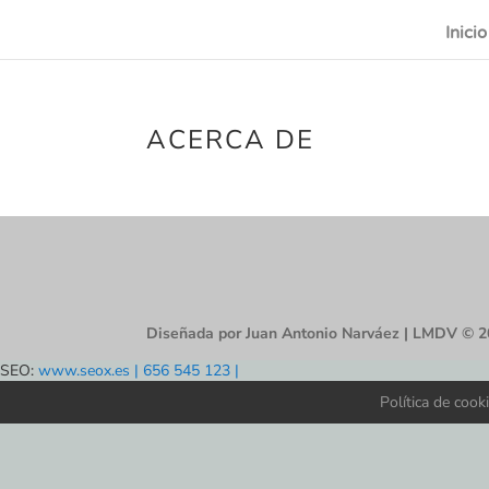
Inicio
ACERCA DE
Diseñada por Juan Antonio Narváez | LMDV © 
SEO:
www.seox.es | 656 545 123 |
Política de cook