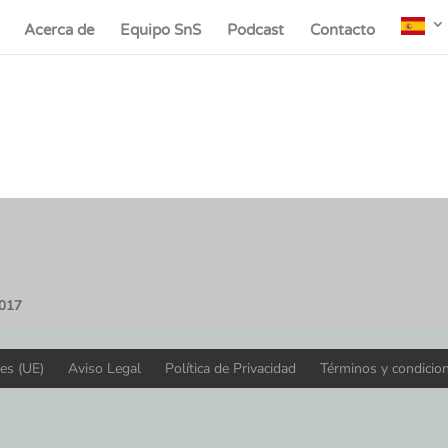
Acerca de
Equipo SnS
Podcast
Contacto
2017
ies (UE)
Aviso Legal
Política de Privacidad
Términos y condicio