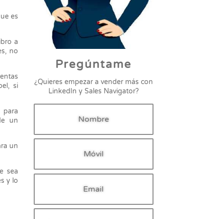
que es
ibro a
es, no
Pregúntame
rentas
¿Quieres empezar a vender más con
l, si
LinkedIn y Sales Navigator?
o para
de un
ara un
.
e sea
s y lo