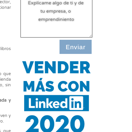
ector,
cionar
Enviar
libros
go que
tienda
o, sin
uada y
even y
ro.
s, que