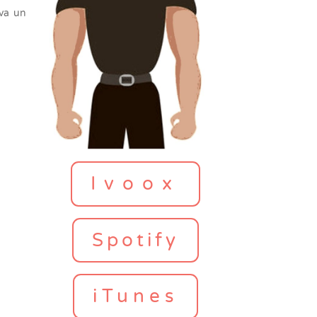
 va un
Ivoox
Spotify
iTunes