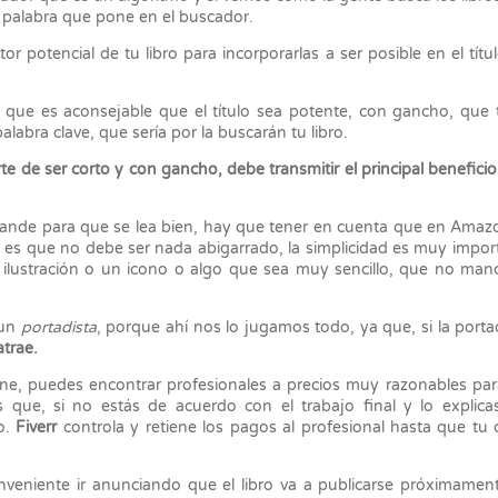
 palabra que pone en el buscador.
or potencial de tu libro para incorporarlas a ser posible en el títul
lo que es aconsejable que el título sea potente, con gancho, que
labra clave, que sería por la buscarán tu libro.
te de ser corto y con gancho, debe transmitir el principal beneficio
grande para que se lea bien, hay que tener en cuenta que en Amaz
sa es que no debe ser nada abigarrado, la simplicidad es muy impor
 ilustración o un icono o algo que sea muy sencillo, que no man
 un
portadista
, porque ahí nos lo jugamos todo, ya que, si la port
atrae.
ne, puedes encontrar profesionales a precios muy razonables par
s que, si no estás de acuerdo con el trabajo final y lo explica
vo.
Fiverr
controla y retiene los pagos al profesional hasta que tu 
conveniente ir anunciando que el libro va a publicarse próximamen