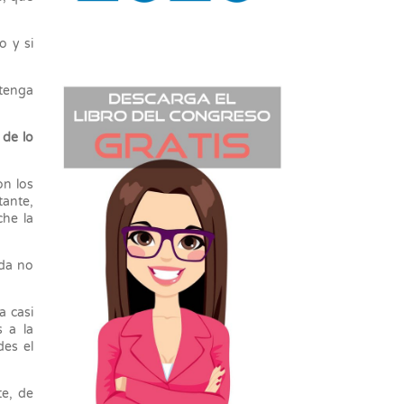
o y si
 tenga
 de lo
on los
tante,
che la
ada no
a casi
s a la
des el
te, de