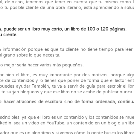
al, de nicho, tenemos que tener en cuenta que tu mismo como l
 tu posible cliente de una obra literario, está aprendiendo a solu
s, puede ser un libro muy corto, un libro de 100 o 120 páginas.
.
 cliente
información porque es que tu cliente no tiene tiempo para leer 
al grano sobre lo que necesita.
lo mejor sería hacer varios más pequeños.
ar bien el libro, es muy importante por dos motivos, porque al
dice de contenidos y lo tienes que poner de forma que el lector en
uedes ayudar También, te va a servir de guía para escribir el libr
 te surjan bloqueos y que ese libro no se acabe de publicar nunca.
no hacer atracones de escritura sino de forma ordenada, contin
escindibles, ya que el libro es un contenido y los contenidos se mu
kedIn, sea un video en YouTube, un contenido en un blog o un lib
dor que es un algoritmo y si vemos cómo la gente busca los libro