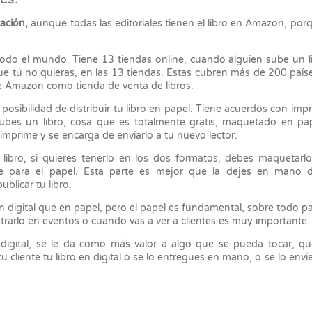
ación,
aunque todas las editoriales tienen el libro en Amazon, por
odo el mundo. Tiene 13 tiendas online, cuando alguien sube un l
e tú no quieras, en las 13 tiendas. Estas cubren más de 200 país
e Amazon como tienda de venta de libros.
osibilidad de distribuir tu libro en papel. Tiene acuerdos con imp
s un libro, cosa que es totalmente gratis, maquetado en pape
imprime y se encarga de enviarlo a tu nuevo lector.
libro, si quieres tenerlo en los dos formatos, debes maquetarl
nte para el papel. Esta parte es mejor que la dejes en mano 
blicar tu libro.
 digital que en papel, pero el papel es fundamental, sobre todo p
strarlo en eventos o cuando vas a ver a clientes es muy importante
gital, se le da como más valor a algo que se pueda tocar, qu
u cliente tu libro en digital o se lo entregues en mano, o se lo envíe