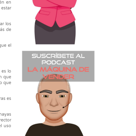
ién en
 estar
ar los
más de
que el
 es lo
ón que
 o que
ras es
 hayas
rector
el uso