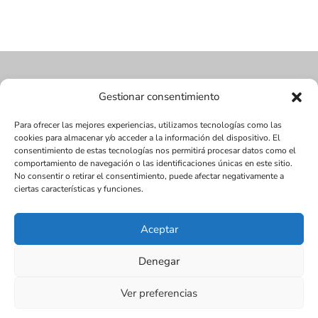
Gestionar consentimiento
Para ofrecer las mejores experiencias, utilizamos tecnologías como las
cookies para almacenar y/o acceder a la información del dispositivo. El
consentimiento de estas tecnologías nos permitirá procesar datos como el
comportamiento de navegación o las identificaciones únicas en este sitio.
No consentir o retirar el consentimiento, puede afectar negativamente a
ciertas características y funciones.
Aceptar
Diseñada por Juan Antonio Narváez | LMDV ©
Denegar
2017
SEO:
www.seox.es | 656 545 123 |
Ver preferencias
Política de cookies (UE)
Aviso Legal
Política de Privacidad