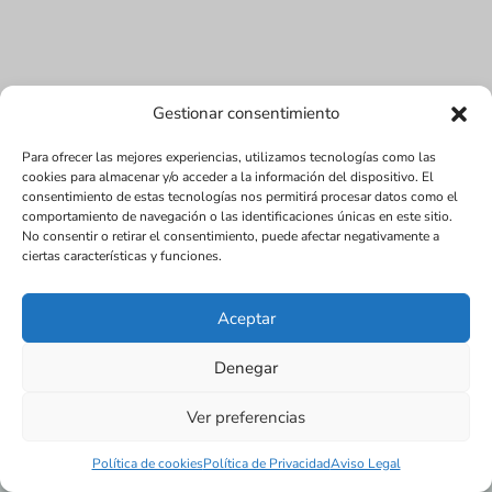
Gestionar consentimiento
Para ofrecer las mejores experiencias, utilizamos tecnologías como las
cookies para almacenar y/o acceder a la información del dispositivo. El
consentimiento de estas tecnologías nos permitirá procesar datos como el
comportamiento de navegación o las identificaciones únicas en este sitio.
No consentir o retirar el consentimiento, puede afectar negativamente a
Diseñada por Juan Antonio Narváez | LMDV ©
ciertas características y funciones.
2017
SEO:
www.seox.es | 656 545 123 |
Aceptar
Política de cookies (UE)
Aviso Legal
Política de Privacidad
Términos y condiciones
Tienda
Denegar
Ver preferencias
Política de cookies
Política de Privacidad
Aviso Legal