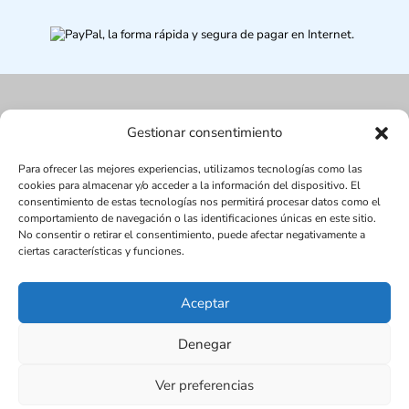
Gestionar consentimiento
Para ofrecer las mejores experiencias, utilizamos tecnologías como las
cookies para almacenar y/o acceder a la información del dispositivo. El
consentimiento de estas tecnologías nos permitirá procesar datos como el
comportamiento de navegación o las identificaciones únicas en este sitio.
No consentir o retirar el consentimiento, puede afectar negativamente a
ciertas características y funciones.
Aceptar
Diseñada por Juan Antonio Narváez | LMDV ©
Denegar
2017
SEO:
www.seox.es | 656 545 123 |
Ver preferencias
Política de cookies (UE)
Aviso Legal
Política de Privacidad