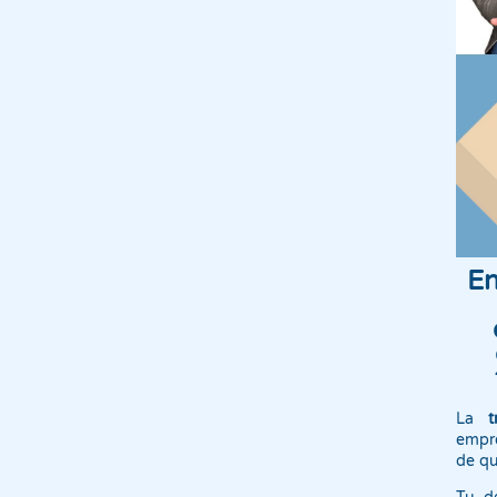
En
La
tr
empre
de qu