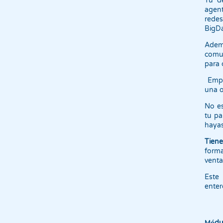
Tu d
agent
redes
BigDa
Adem
comun
para 
Empez
una o
No es
tu pa
haya
Tien
form
venta
Este 
enter
Mó
du