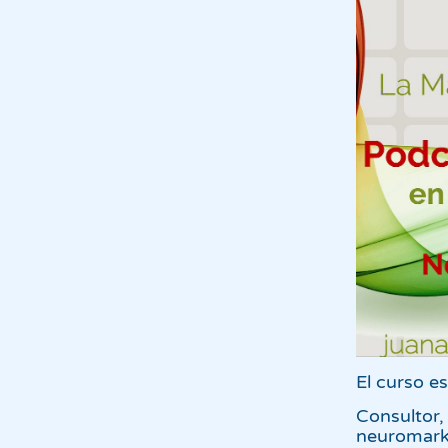
El curso e
Consulto
neuromarke