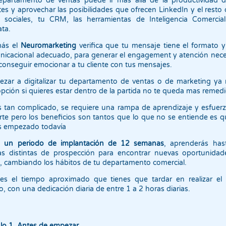
epartamento de ventas puede ir más allá de la productividad d
es y aprovechar las posibilidades que ofrecen LinkedIn y el resto 
 sociales, tu CRM, las herramientas de Inteligencia Comercial
ta.
ás el
Neuromarketing
verifica que tu mensaje tiene el formato 
icacional adecuado, para generar el engagement y atención nece
conseguir emocionar a tu cliente con tus mensajes.
ar a digitalizar tu departamento de ventas o de marketing ya 
pción si quieres estar dentro de la partida no te queda mas remedi
 tan complicado, se requiere una rampa de aprendizaje y esfuer
rte pero los beneficios son tantos que lo que no se entiende es 
s empezado todavía
e un periodo de implantación de 12 semanas
, aprenderás has
as distintas de prospección para encontrar nuevas oportunidad
, cambiando los hábitos de tu departamento comercial.
es el tiempo aproximado que tienes que tardar en realizar el 
o, con una dedicación diaria de entre 1 a 2 horas diarias.
lo 1. Antes de empezar.