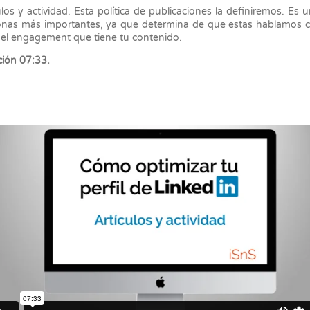
ulos y actividad. Esta política de publicaciones la definiremos. Es 
onas más importantes, ya que determina de que estas hablamos 
 el engagement que tiene tu contenido.
ión 07:33.