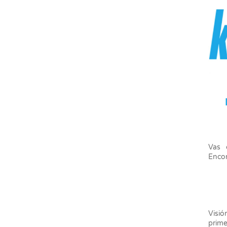
Vas 
Encon
Visió
prime