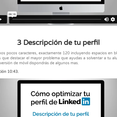
3 Descripción de tu perfil
os pocos caracteres, exactamente 120 incluyendo espacios en b
s que destacar el mayor problema que ayudas a solventar a tu a
 versión de móvil dispondrás de algunos mas.
ión 10:43.