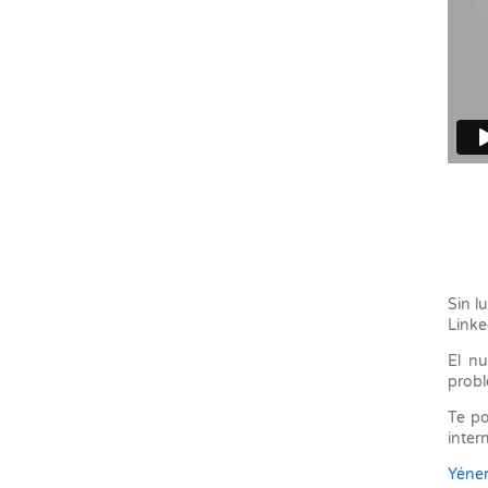
Sin l
Linke
El n
probl
Te po
inter
Yéne