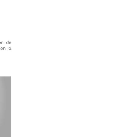
en de
son o