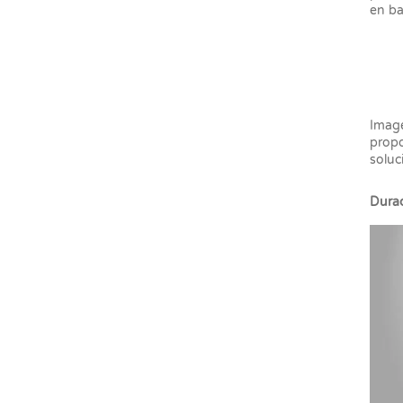
en b
Imag
prop
soluc
Durac