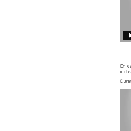
En es
inclu
Durac