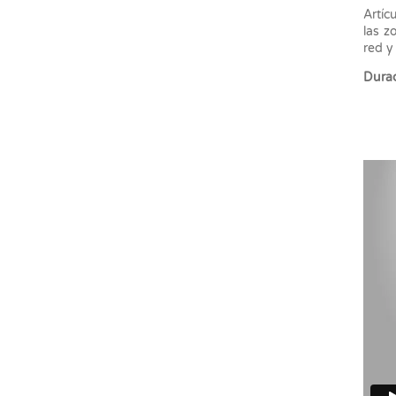
Artíc
las z
red y
Durac