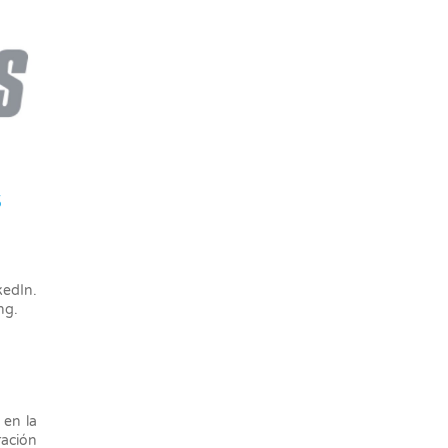
S
edIn.
ing.
 en la
ración