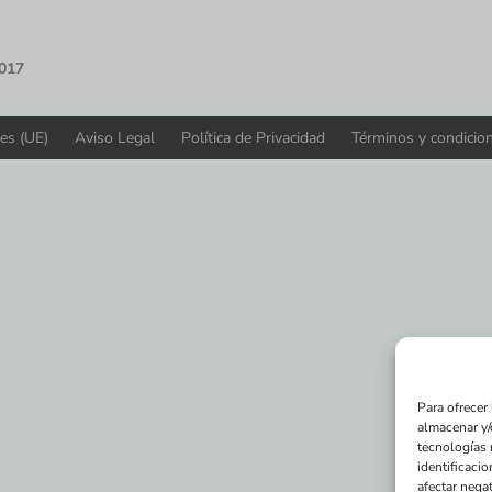
2017
ies (UE)
Aviso Legal
Política de Privacidad
Términos y condicio
Para ofrecer
almacenar y/
tecnologías 
identificacio
afectar negat