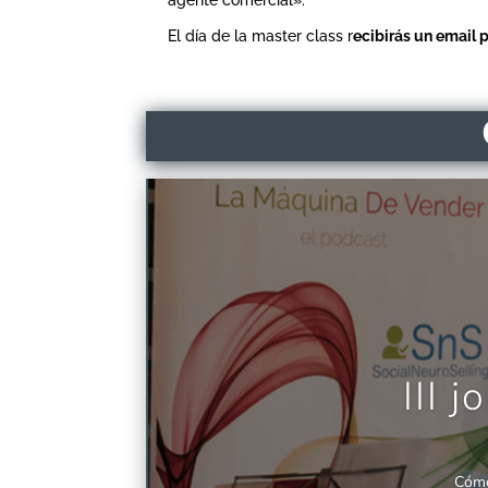
El día de la master class r
ecibirás un email 
III 
Cómo