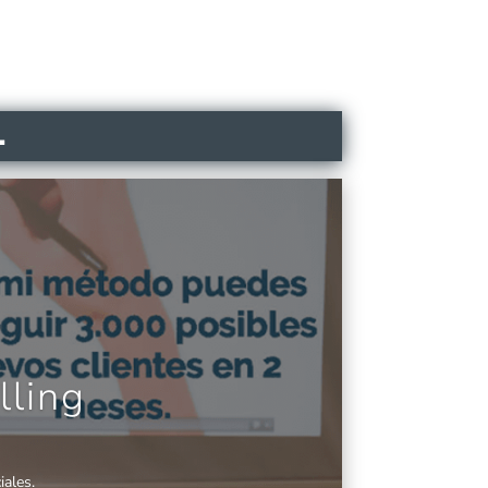
.
lling
ales.