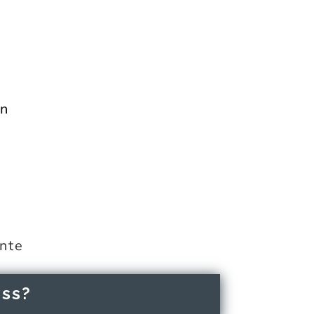
In
ente
ass?