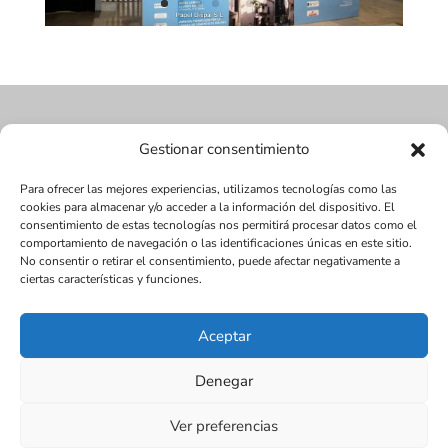
Gestionar consentimiento
Para ofrecer las mejores experiencias, utilizamos tecnologías como las
cookies para almacenar y/o acceder a la información del dispositivo. El
consentimiento de estas tecnologías nos permitirá procesar datos como el
comportamiento de navegación o las identificaciones únicas en este sitio.
No consentir o retirar el consentimiento, puede afectar negativamente a
ciertas características y funciones.
Aceptar
Diseñada por Juan Antonio Narváez | LMDV ©
Denegar
2017
SEO:
www.seox.es | 656 545 123 |
Ver preferencias