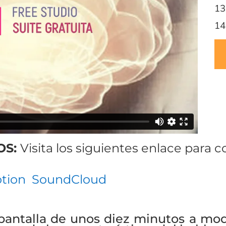
13
14
OS:
Visita los siguientes enlace para c
tion
SoundCloud
pantalla de unos diez minutos a mod