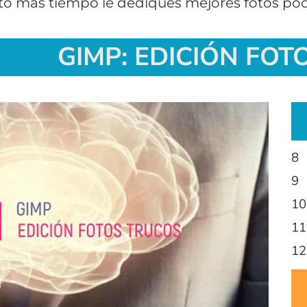
nto más tiempo le dediques mejores fotos pod
GIMP: EDICIÓN FOT
8 
9 
10
11
12