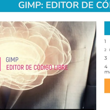
GIMP: EDITOR DE CÓ
1 
2 E
3 
4 
m