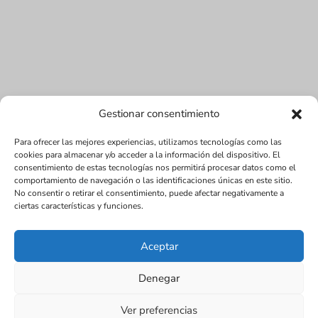
Gestionar consentimiento
Para ofrecer las mejores experiencias, utilizamos tecnologías como las
cookies para almacenar y/o acceder a la información del dispositivo. El
consentimiento de estas tecnologías nos permitirá procesar datos como el
Diseñada por Juan Antonio Narváez | LMDV ©
comportamiento de navegación o las identificaciones únicas en este sitio.
2017
No consentir o retirar el consentimiento, puede afectar negativamente a
ciertas características y funciones.
SEO:
www.seox.es | 656 545 123 |
Política de cookies (UE)
Aviso Legal
Política de Privacidad
Aceptar
Términos y condiciones
Tienda
Denegar
Ver preferencias