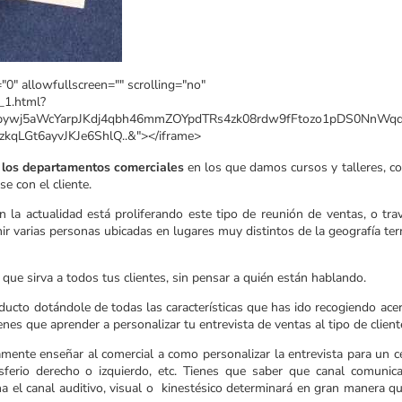
0" allowfullscreen="" scrolling="no"
_1.html?
hhpywj5aWcYarpJKdj4qbh46mmZOYpdTRs4zk08rdw9fFtozo1pDS0NnWq
qLGt6ayvJKJe6ShlQ..&"></iframe>
de los departamentos comerciales
en los que damos cursos y talleres, co
e con el cliente.
En la actualidad está proliferando este tipo de reunión de ventas, o tra
r varias personas ubicadas en lugares muy distintos de la geografía terr
 que sirva a todos tus clientes, sin pensar a quién están hablando.
oducto dotándole de todas las características que has ido recogiendo ace
enes que aprender a personalizar tu entrevista de ventas al tipo de client
mente enseñar al comercial a como personalizar la entrevista para un c
ferio derecho o izquierdo, etc. Tienes que saber que canal comunica
na el canal auditivo, visual o kinestésico determinará en gran manera qu