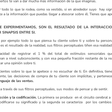
iertos te van a dar mucha más información de la que imaginas.
r
todo lo que le rodea, como va vestido, si en alrededor suyo hay sig
 a la información que puedas llegar a atesorar sobre él. Tienes que ap
E EXPERIMENTAMOS, SON EL RESULTADO DE LA INTERACCI
SINAPSIS ENTRE SI.
 por ejemplo todo lo que piensa tu cliente sobre ti y sobre tu person
s el resultado de la realidad, sus filtros perceptuales tiñen esa realidad
acidad de registrar el 1 % del total de estímulos sensoriales q
 a nivel subconsciente, y con esa pequeña fracción restante de la rea
ar una opinión sobre ti.
entes sobre lo que le apetece o no escuchar de ti. En definitiva, tien
te, las decisiones de compra de tu cliente son implícitas, y pertenece
nguaje de las ventas.
d a través de sus filtros perceptuales, sus modos de pensar y de sentir.
ción y la codificación.
La primera se produce en el circuito cerebral a 
odificarse su significado y la segunda se caracteriza por los cambios