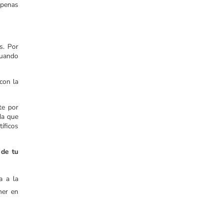
apenas
s. Por
Cuando
con la
te por
da que
íficos
 de tu
a a la
ner en