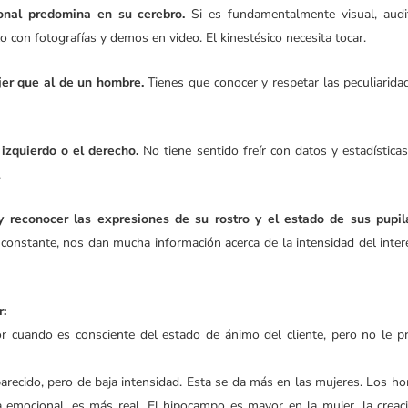
onal predomina en su cerebro.
Si es fundamentalmente visual, audi
o con fotografías y demos en video. El kinestésico necesita tocar.
jer que al de un hombre.
Tienes que conocer y respetar las peculiarida
izquierdo o el derecho.
No tiene sentido freír con datos y estadísticas
.
y reconocer las expresiones de su rostro y el estado de sus pupil
 constante, nos dan mucha información acerca de la intensidad del inter
r:
 cuando es consciente del estado de ánimo del cliente, pero no le p
recido, pero de baja intensidad. Esta se da más en las mujeres. Los h
emocional, es más real. El hipocampo es mayor en la mujer, la creac