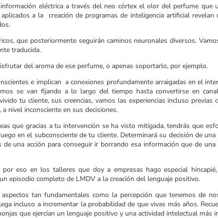
información eléctrica a través del neo córtex el olor del perfume que ut
aplicados a la creación de programas de inteligencia artificial revelan 
dos.
tricos, que posteriormente seguirán caminos neuronales diversos. Vamo
nte traducida.
isfrutar del aroma de ese perfume, o apenas soportarlo, por ejemplo.
onscientes e implican a conexiones profundamente arraigadas en el inter
amos se van fijando a lo largo del tiempo hasta convertirse en cana
vido tu cliente, sus creencias, vamos las experiencias incluso previas 
 a nivel inconsciente en sus decisiones.
eas que gracias a tu intervención se ha visto mitigada, tendrás que esfo
uego en el subconsciente de tu cliente. Determinará su decisión de una
ás de una acción para conseguir ir borrando esa información que de una
 por eso en los talleres que doy a empresas hago especial hincapié,
 un episodio completo de LMDV a la creación del lenguaje positivo.
 aspectos tan fundamentales como la percepción que tenemos de no
ega incluso a incrementar la probabilidad de que vivas más años. Recue
njas que ejercían un lenguaje positivo y una actividad intelectual más i