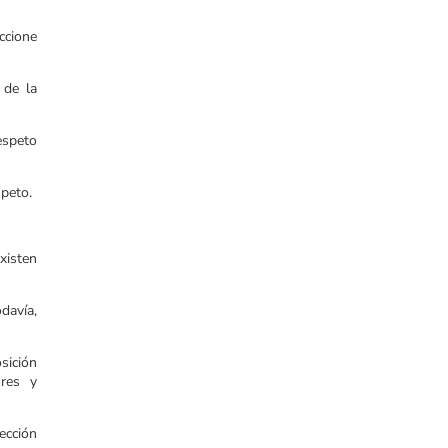
ccione
 de la
espeto
speto.
xisten
davía,
sición
ores y
lección