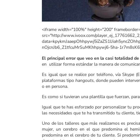
<iframe width="100%" height="200" frameborder="
src="http://www.ivoox.com/player_ej_17761662_2
data=kpykmJaaepOhhpywj5iZaZS1lJiah5yncZO
nOjcnJb6_Z1tfcuMrSuMKhhpywj6-5ha-1r7m8sK6zk
El principal error que veo en la casi totalidad 
en utilizar forma estándar la manera de comunicars
Es igual que se realice por teléfono, vía Skype (
plataformas tipo
hangouts,
donde pueden interveni
o en persona.
Es como si tuvieran una plantilla que fuerzan, para
Igual que te has esforzado por personalizar tu pr
las necesidades que te ha transmitido tu cliente, ti
Uno de los talleres que más realizamos es precisa
mujer, un cerebro en el que predomina el hemis
predomina en el cerebro de tu cliente. Si predomi