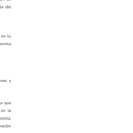
la del
 en tu
onrisa
ones y
le que
 en la
vista.
ración