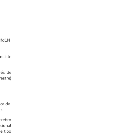
dfd1N
nsiste
vés de
estre)
rca de
e.
erebro
cional
e tipo