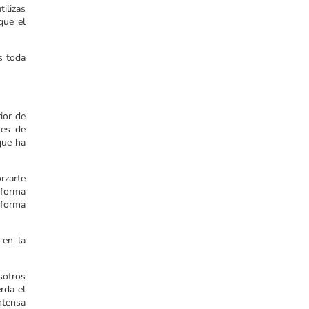
ilizas
que el
s toda
ior de
les de
que ha
rzarte
 forma
 forma
 en la
sotros
rda el
ntensa