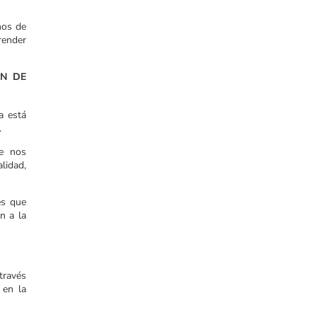
nos de
render
ON DE
a está
.
ue nos
lidad,
es que
n a la
través
 en la