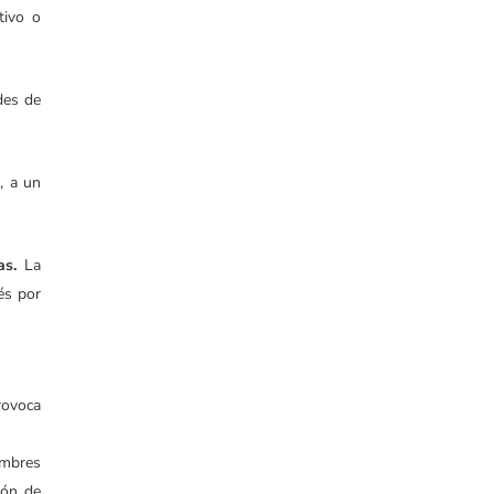
tivo o
des de
, a un
as.
La
és por
rovoca
ombres
ión de