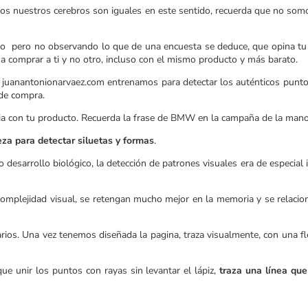
todos nuestros cerebros son iguales en este sentido, recuerda que no so
cio pero no observando lo que de una encuesta se deduce, que opina tu 
 a comprar a ti y no otro, incluso con el mismo producto y más barato.
 juanantonionarvaez.com entrenamos para detectar los auténticos puntos 
 de compra.
ia con tu producto. Recuerda la frase de BMW en la campaña de la mano 
eza para detectar siluetas y formas
.
o desarrollo biológico, la detección de patrones visuales era de especi
 complejidad visual, se retengan mucho mejor en la memoria y se relaci
rios. Una vez tenemos diseñada la pagina, traza visualmente, con una flec
ue unir los puntos con rayas sin levantar el lápiz,
traza una línea qu