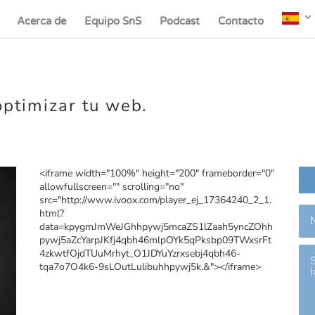
Acerca de
Equipo SnS
Podcast
Contacto
optimizar tu web.
<iframe width="100%" height="200" frameborder="0"
allowfullscreen="" scrolling="no"
src="http://www.ivoox.com/player_ej_17364240_2_1.
html?
data=kpygmJmWeJGhhpywj5mcaZS1lZaah5yncZOhh
pywj5aZcYarpJKfj4qbh46mlpOYk5qPksbp09TWxsrFt
4zkwtfOjdTUuMrhyt_O1JDYuYzrxsebj4qbh46-
tqa7o7O4k6-9sLOutLulibuhhpywj5k.&"></iframe>