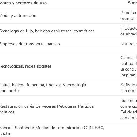
Marca y sectores de uso
Simbo
Poder au
Moda y automoción
eventos 
Producto
Tecnología de lujo, bebidas espiritosas, cosméticos
celebrac
Empresas de transporte, bancos
Natural 
Calma, li
lealtad.
Tecnológicas, redes sociales
la condu
inspiran
Salud, higiene femenina, finanzas y tecnología
Sofistica
transporte
ceremoni
Ilusión 
Restauración cafés Cerveceras Petroleras Partidos
comercio
políticos
Felicida
consumi
Bancos: Santander Medios de comunicación: CNN, BBC,
Cuatro