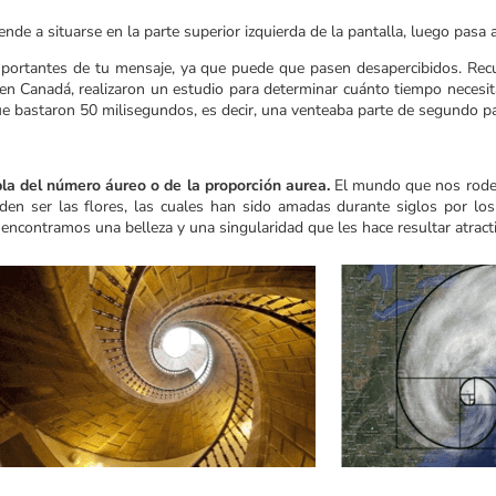
ende a situarse en la parte superior izquierda de la pantalla, luego pasa a
portantes de tu mensaje, ya que puede que pasen desapercibidos. R
en Canadá, realizaron un estudio para determinar cuánto tiempo necesita
que bastaron 50 milisegundos, es decir, una venteaba parte de segundo pa
bla del número áureo o de la proporción aurea.
El mundo que nos rod
eden ser las flores, las cuales han sido amadas durante siglos por l
s encontramos una belleza y una singularidad que les hace resultar atract