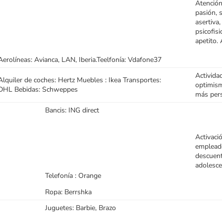
Atención
pasión, 
asertiva
psicofis
apetito.
Aerolíneas: Avianca, LAN, Iberia.Teelfonía: Vdafone37
Actividad
Alquiler de coches: Hertz Muebles : Ikea Transportes:
optimism
DHL Bebidas: Schweppes
más pers
Bancis: ING direct
Activació
empleado
descuent
adolesce
Telefonía : Orange
Ropa: Berrshka
Juguetes: Barbie, Brazo