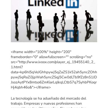
<iframe width="100%" height="200"
frameborder="0" allowfullscreen="" scrolling="no"
src="http://www.ivoox.com/player_ej_19455140_2_
1.html?
data=kp6hl5qVeJGhhpywj5qZaZS1k52ah5yncZOhh
pywj5qRaZi3jpWah5yncZSqj5Cw0dLTb9fZz8nS1JD
JsozAytPYx8mtso6ZmKiarLqlkqLCtbS7q7SyhbPKoqr
Hj4qbh46o&"></iframe>
La tecnología se ha adueñado del mercado del
trabajo. Empresas y nuevas profesiones han