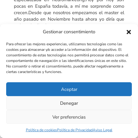
pocas en España todavía, a mí me sorprende como
crecen.Desde que nosotros empezamos el master el
año pasado en Noviembre hasta ahora yo diría que
se han duplicado.
Gestionar consentimiento
Luego por supuesto en empresas de investigación de
mercados que es un poco donde está trabajando
Para ofrecer las mejores experiencias, utilizamos tecnologías como las
Pepe, al ser también el presidente de la asociación,
cookies para almacenar y/o acceder a la información del dispositivo. El
consentimiento de estas tecnologías nos permitirá procesar datos como el
incluso nosotros tenemos un acuerdo con Aneimo,
comportamiento de navegación o las identificaciones únicas en este sitio.
con las empresas asociadas a Aneimo para que
No consentir o retirar el consentimiento, puede afectar negativamente a
puedan estudiar nuestro master, porque cada vez
ciertas características y funciones.
hay más empresas de investigación de mercados que
empiezan a aplicar también las investigaciones de
neuromarketing sumadas a sus investigaciones
Aceptar
tradicionales cuantitativas, cualitativas y estudios de
observación.
Denegar
En tercer lugar tendríamos también empresas, yo
Ver preferencias
creo que en general grandes empresas, sobre todo
con mucha inversión en marketing que están
Política de cookies
Política de Privacidad
Aviso Legal
empezando no te digo a crear departamentos pero si