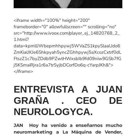
<iframe width="100%" height="200"
frameborder="0" allowfullscreen="" scrolling="no"
src="http://www.ivoox.com/player_ej_14820768_2_
1.html?
data=kpmllJWbepmhhpywj5WVaZS1kpySlaaUdo6
ZmKialJKJe6Shkpyah5yncZGhhpywj5aXcozCxtrf0dL
FtszZ1c7byZDdb9PZwtHWxsbIb9fd09niw9GSb7fG
j5KSmaiRjra1r6a7trSyjbDCorfDo6q-cYarpJKh&">
</iframe>
ENTREVISTA A JUAN
GRAÑA . CEO DE
NEUROLOGYCA.
JAN Hoy ha venido a enseñarnos mucho
neuromarketing a La Máquina de Vender,