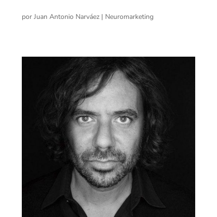
por
Juan Antonio Narváez
|
Neuromarketing