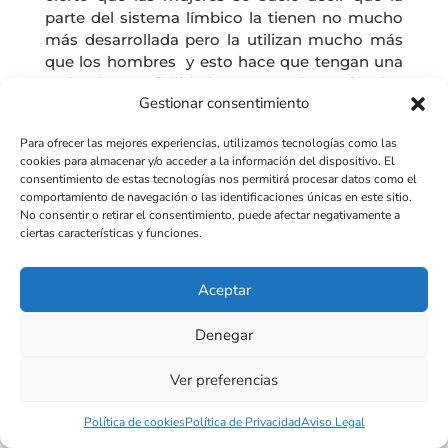
parte del sistema límbico la tienen no mucho
más desarrollada pero la utilizan mucho más
que los hombres y esto hace que tengan una
serie de sensibilidades que a lo mejor los
Gestionar consentimiento
hombres tienen más dificultades de poder
tenerlas.
Para ofrecer las mejores experiencias, utilizamos tecnologías como las
cookies para almacenar y/o acceder a la información del dispositivo. El
Las conexiones entre la parte córtex y la parte
consentimiento de estas tecnologías nos permitirá procesar datos como el
límbica de las mujeres también se suele decir
comportamiento de navegación o las identificaciones únicas en este sitio.
que es mayor y tienen más capacidades.
No consentir o retirar el consentimiento, puede afectar negativamente a
ciertas características y funciones.
Lo que yo te puedo decir a nivel mercado
porque es a nosotros al final lo que más nos
Aceptar
interesa, siempre y lo solemos decir es que lo
importante de las mujeres es que la mayor
Denegar
parte de las influencias son femeninas en el
momento de la compra, independientemente
Ver preferencias
de que luego compren ellas o no compren
ellas, pero la influencia femenina existe y tiene
Política de cookies
Política de Privacidad
Aviso Legal
un peso muy importante.