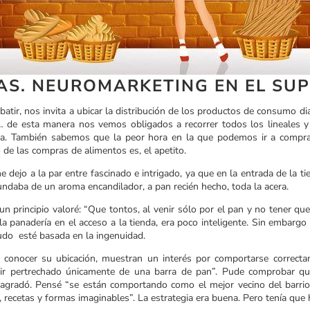
AS. NEUROMARKETING EN EL SU
rebatir, nos invita a ubicar la distribución de los productos de consumo d
s,… de esta manera nos vemos obligados a recorrer todos los lineales y 
ca. También sabemos que la peor hora en la que podemos ir a comprar 
 de las compras de alimentos es, el apetito.
 dejo a la par entre fascinado e intrigado, ya que en la entrada de la 
undaba de un aroma encandilador, a pan recién hecho, toda la acera.
n principio valoré: “Que tontos, al venir sólo por el pan y no tener que
r la panadería en el acceso a la tienda, era poco inteligente. Sin embar
udo esté basada en la ingenuidad.
 conocer su ubicación, muestran un interés por comportarse correcta
salir pertrechado únicamente de una barra de pan”. Pude comprobar q
gradó. Pensé “se están comportando como el mejor vecino del barrio,
recetas y formas imaginables”. La estrategia era buena. Pero tenía que