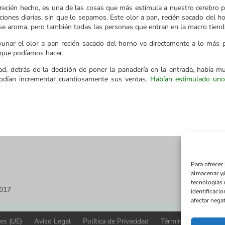
recién hecho, es una de las cosas que más estimula a nuestro cerebro prim
ciones diarias, sin que lo sepamos. Este olor a pan, recién sacado del
se aroma, pero también todas las personas que entran en la macro tiend
ar el olor a pan recién sacado del horno va directamente a lo más pr
 que podíamos hacer.
d, detrás de la decisión de poner la panadería en la entrada, había 
odían incrementar cuantiosamente sus ventas.
Habían estimulado uno
Para ofrecer
almacenar y/
tecnologías 
2017
identificacio
afectar negat
ies (UE)
Aviso Legal
Política de Privacidad
Términos y condicio