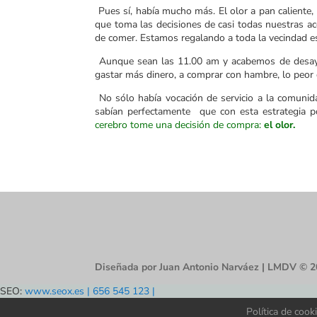
Pues sí, había mucho más. El olor a pan caliente, 
que toma las decisiones de casi todas nuestras ac
de comer. Estamos regalando a toda la vecindad e
Aunque sean las 11.00 am y acabemos de desayun
gastar más dinero, a comprar con hambre, lo peor
No sólo había vocación de servicio a la comunida
sabían perfectamente que con esta estrategia p
cerebro tome una decisión de compra:
el olor.
Diseñada por Juan Antonio Narváez | LMDV © 
SEO:
www.seox.es | 656 545 123 |
Política de cook