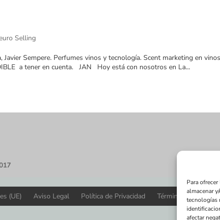
euro Selling
a, Javier Sempere. Perfumes vinos y tecnología. Scent marketing en vinos
DIBLE a tener en cuenta. JAN Hoy está con nosotros en La...
2017
Para ofrecer
almacenar y/
ies (UE)
Aviso Legal
Política de Privacidad
Términos y condicio
tecnologías 
identificacio
afectar negat