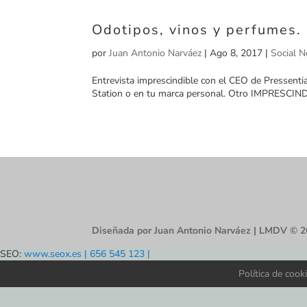
Odotipos, vinos y perfumes.
por
Juan Antonio Narváez
|
Ago 8, 2017
|
Social N
Entrevista imprescindible con el CEO de Pressenti
Station o en tu marca personal. Otro IMPRESCIN
Diseñada por Juan Antonio Narváez | LMDV © 
SEO:
www.seox.es | 656 545 123 |
Política de cook