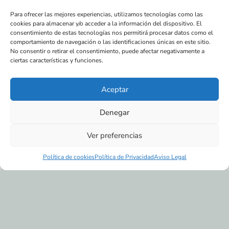
Ivoox
Para ofrecer las mejores experiencias, utilizamos tecnologías como las
cookies para almacenar y/o acceder a la información del dispositivo. El
consentimiento de estas tecnologías nos permitirá procesar datos como el
comportamiento de navegación o las identificaciones únicas en este sitio.
Spotify
No consentir o retirar el consentimiento, puede afectar negativamente a
ciertas características y funciones.
Aceptar
iTunes
Denegar
Ver preferencias
Regalo de una consultoría gratis con
Juan
Política de cookies
Política de Privacidad
Aviso Legal
Antonio Narváez.