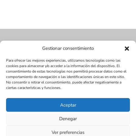
Gestionar consentimiento
Para ofrecer las mejores experiencias, utilizamos tecnologías como las
cookies para almacenar y/o acceder a la información del dispositivo. El
consentimiento de estas tecnologías nos permitirá procesar datos como el
comportamiento de navegación o las identificaciones únicas en este sitio.
No consentir o retirar el consentimiento, puede afectar negativamente a
ciertas características y funciones.
Aceptar
Diseñada por Juan Antonio Narváez | LMDV ©
Denegar
2017
SEO:
www.seox.es | 656 545 123 |
Ver preferencias