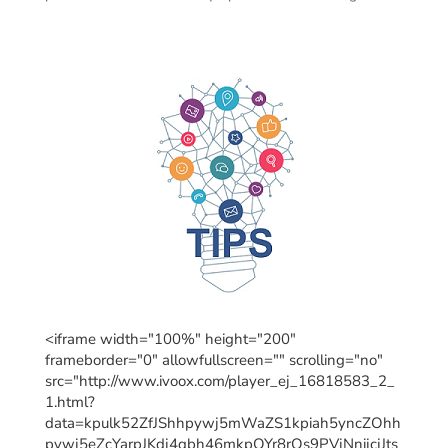
<iframe width="100%" height="200"
frameborder="0" allowfullscreen="" scrolling="no"
src="http://www.ivoox.com/player_ej_16818583_2_
1.html?
data=kpulk52ZfJShhpywj5mWaZS1kpiah5yncZOhh
pywj5eZcYarpJKdj4qbh46mkpOYr8rOs9PVjNnijcjJts