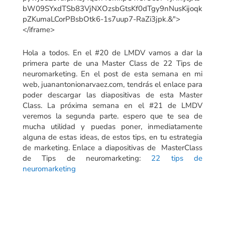
bW09SYxdTSb83VjNXOzsbGtsKf0dTgy9nNusKijoqk
pZKumaLCorPBsbOtk6-1s7uup7-RaZi3jpk.&">
</iframe>
Hola a todos. En el #20 de LMDV vamos a dar la
primera parte de una Master Class de 22 Tips de
neuromarketing. En el post de esta semana en mi
web, juanantonionarvaez.com, tendrás el enlace para
poder descargar las diapositivas de esta Master
Class. La próxima semana en el #21 de LMDV
veremos la segunda parte. espero que te sea de
mucha utilidad y puedas poner, inmediatamente
alguna de estas ideas, de estos tips, en tu estrategia
de marketing. Enlace a diapositivas de MasterClass
de Tips de neuromarketing:
22 tips de
neuromarketing