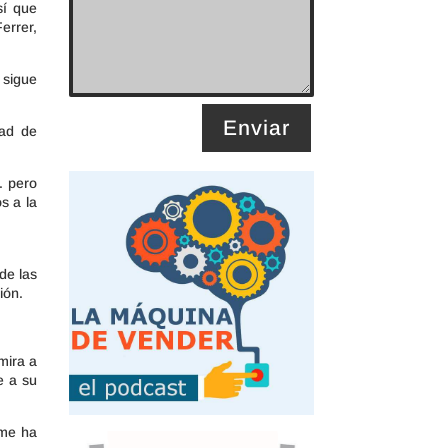
sí que
errer,
 sigue
Enviar
dad de
. pero
s a la
de las
ión.
mira a
e a su
 me ha