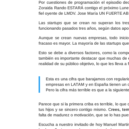
Por cuestiones de programación el episodio de
Zoraida Rando ESTARÁ contigo el próximo Lunes 
fiel oyente de LMDV. Jose María UN FUERTE
Las
startups
que se crean no superan los tre
funcionando pasados tres años, según datos ap
Aunque se crean nuevas empresas, todo inicio c
fracaso es mayor. La mayoría de las startups que
Esto se debe a diversos factores, como la compete
también es importante destacar que muchas de es
realidad de su público objetivo, lo que les lleva a 
Esta es una cifra que barajamos con regulari
empresas en LATAM y en España tienen un ca
Pero la cifra más terrible es que a la siguien
Parece que si la primera criba es terrible, lo que
tus hijos y se sincero contigo mismo. C
rees, te
falta de madurez o motivación, que se lo has pu
Escucha a nuestro invitado de hoy Manuel Marti