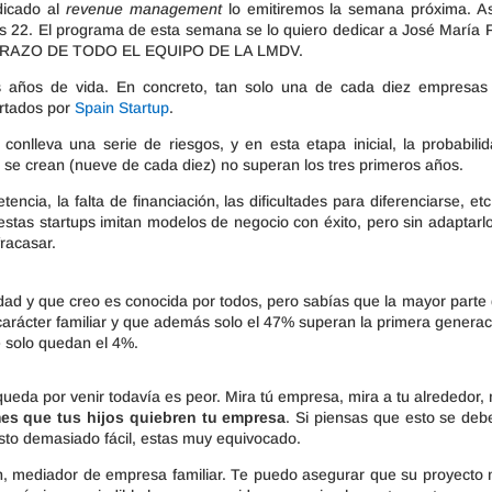
dicado al
revenue management
lo emitiremos la semana próxima. A
22. El programa de esta semana se lo quiero dedicar a José María F
 ABRAZO DE TODO EL EQUIPO DE LA LMDV.
s años de vida. En concreto, tan solo una de cada diez empresas
ortados por
Spain Startup
.
onlleva una serie de riesgos, y en esta etapa inicial, la probabili
 se crean (nueve de cada diez) no superan los tres primeros años.
ncia, la falta de financiación, las dificultades para diferenciarse, etc
tas startups imitan modelos de negocio con éxito, pero sin adaptarlo
fracasar.
dad y que creo es conocida por todos, pero sabías que la mayor parte 
rácter familiar y que además solo el 47% superan la primera generac
te solo quedan el 4%.
 queda por venir todavía es peor. Mira tú empresa, mira a tu alrededor, 
mes que tus hijos quiebren tu empresa
. Si piensas que esto se deb
esto demasiado fácil, estas muy equivocado.
n, mediador de empresa familiar. Te puedo asegurar que su proyecto