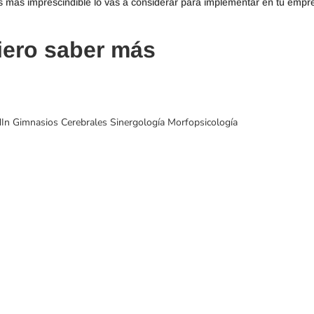
 más imprescindible lo vas a considerar para implementar en tu empr
iero saber más
In Gimnasios Cerebrales Sinergología Morfopsicología