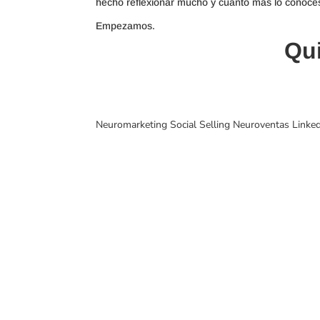
hecho reflexionar mucho y cuanto más lo conoces
Empezamos.
Qu
Neuromarketing Social Selling Neuroventas Linked