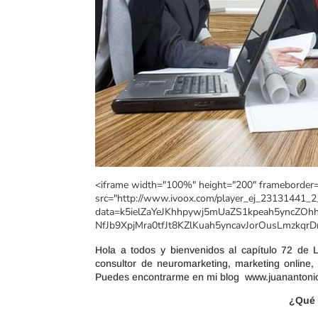
<iframe width="100%" height="200" frameborder="
src="http://www.ivoox.com/player_ej_23131441_2
data=k5ielZaYeJKhhpywj5mUaZS1kpeah5yncZOh
NfJb9XpjMra0tfJt8KZlKuah5yncavJorOusLmzkqrDr
Hola a todos y bienvenidos al capítulo 72 d
consultor de neuromarketing, marketing online,
Puedes encontrarme en mi blog www.juanantonio
¿Qué 