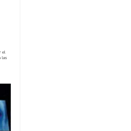
 el
a las