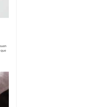
 buen
 que