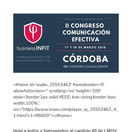
<iframe id='audio_25553463' frameborder='0'
allowfullscreen='' scrolling='no' height='200'
style='border:1px solid #EEE; box-sizing:border-box;
width:100%;'
src="https://www.ivoox.com/player_ej_25553463_4_
1.html?c1=ff6600"></iframe>
Hola a todos y bienvenidos al capítulo 89 de LMDV.