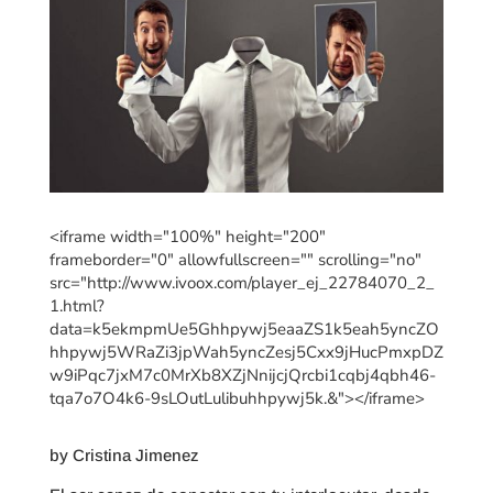
<iframe width="100%" height="200"
frameborder="0" allowfullscreen="" scrolling="no"
src="http://www.ivoox.com/player_ej_22784070_2_
1.html?
data=k5ekmpmUe5Ghhpywj5eaaZS1k5eah5yncZO
hhpywj5WRaZi3jpWah5yncZesj5Cxx9jHucPmxpDZ
w9iPqc7jxM7c0MrXb8XZjNnijcjQrcbi1cqbj4qbh46-
tqa7o7O4k6-9sLOutLulibuhhpywj5k.&"></iframe>
by Cristina Jimenez