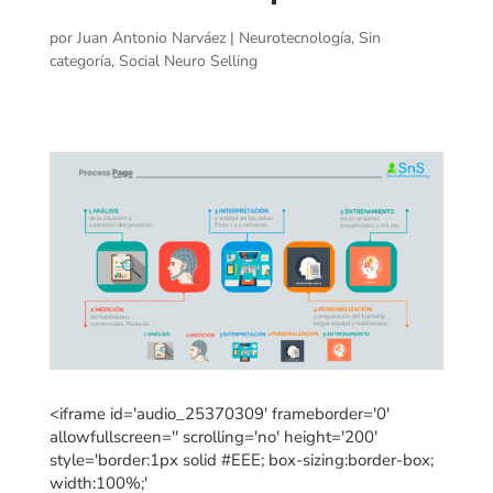
por
Juan Antonio Narváez
|
Neurotecnología
,
Sin
categoría
,
Social Neuro Selling
<iframe id='audio_25370309' frameborder='0'
allowfullscreen='' scrolling='no' height='200'
style='border:1px solid #EEE; box-sizing:border-box;
width:100%;'