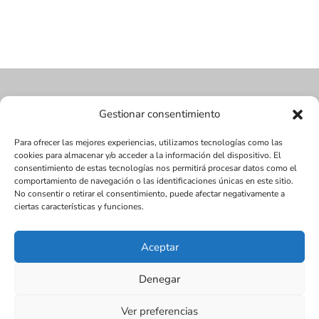
Gestionar consentimiento
Para ofrecer las mejores experiencias, utilizamos tecnologías como las
cookies para almacenar y/o acceder a la información del dispositivo. El
consentimiento de estas tecnologías nos permitirá procesar datos como el
comportamiento de navegación o las identificaciones únicas en este sitio.
No consentir o retirar el consentimiento, puede afectar negativamente a
ciertas características y funciones.
Aceptar
Diseñada por Juan Antonio Narváez | LMDV ©
Denegar
2017
SEO:
www.seox.es | 656 545 123 |
Ver preferencias