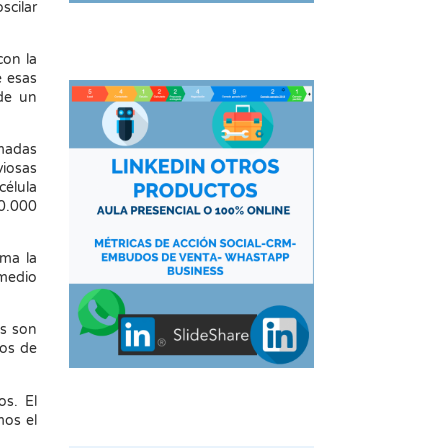
cilar
con la
e esas
de un
amadas
viosas
élula
10.000
rma la
 medio
as son
mos de
os. El
mos el