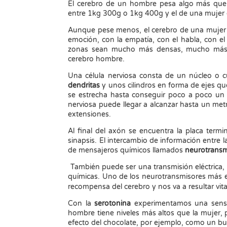
El cerebro de un hombre pesa algo más que 
entre 1kg 300g o 1kg 400g y el de una mujer
Aunque pese menos, el cerebro de una mujer 
emoción, con la empatía, con el habla, con e
zonas sean mucho más densas, mucho más r
cerebro hombre.
Una célula nerviosa consta de un núcleo o cu
dendritas
y unos cilindros en forma de ejes q
se estrecha hasta conseguir poco a poco un
nerviosa puede llegar a alcanzar hasta un met
extensiones.
Al final del axón se encuentra la placa termi
sinapsis. El intercambio de información entre la
de mensajeros químicos llamados
neurotransm
También puede ser una transmisión eléctrica, 
químicas. Uno de los neurotransmisores más 
recompensa del cerebro y nos va a resultar vit
Con la
serotonina
experimentamos una sensaci
hombre tiene niveles más altos que la mujer,
efecto del chocolate, por ejemplo, como un bu