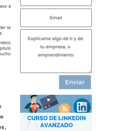
paso a
der te
as.
erebro
pitulo
 mucho
Enviar
s
do
es,