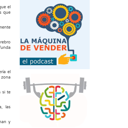
que el
es que
amente
erebro
funda
ría el
a zona
 si te
a, las
enan y