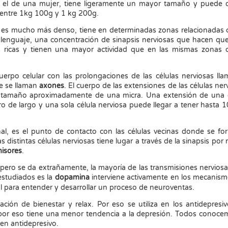
el de una mujer, tiene ligeramente un mayor tamaño y puede os
 entre 1kg 100g y 1 kg 200g.
es mucho más denso, tiene en determinadas zonas relacionadas 
l lenguaje, una concentración de sinapsis nerviosas que hacen qu
icas y tienen una mayor actividad que en las mismas zonas 
erpo celular con las prolongaciones de las células nerviosas ll
ue se llaman
axones
. El cuerpo de las extensiones de las células ner
 tamaño aproximadamente de una micra. Una extensión de una c
ro de largo y una sola célula nerviosa puede llegar a tener hasta 
nal, es el punto de contacto con las células vecinas donde se fo
s distintas células nerviosas tiene lugar a través de la sinapsis por
isores
.
pero se da extrañamente, la mayoría de las transmisiones nervios
estudiados es la
dopamina
interviene activamente en los mecanis
al para entender y desarrollar un proceso de neuroventas.
ón de bienestar y relax. Por eso se utiliza en los antidepresiv
 por eso tiene una menor tendencia a la depresión. Todos conoce
en antidepresivo.