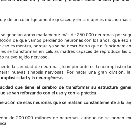
no y de un color ligeramente grisáceo y en la mujer es mucho más
ión se generan aproximadamente más de 250.000 neuronas por se
a ficción de que vamos perdiendo neuronas con los años, que eso 
r eso es mentira, porque ya se ha descubierto que el funcionamie
ales se transforman en células madres capaces de reproducir las c
do nuevo tejido nervioso.
ente la cantidad de neuronas, lo importante es la neuroplasticid
nerar nuevas sinapsis nerviosas. Por hacer una gran división, l
uroplasticidad y la neurogénesis.
apacidad que tiene el cerebro de transformar su estructura gen
 se van reforzando con el uso y con la práctica
eneración de esas neuronas que se realizan constantemente a lo la
dedor de 200.000 millones de neuronas, aunque no se ponen m
mica.