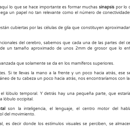
n, aquí lo que se hace importante es formar muchas
sinapsis
por lo 
 juega un papel no tan relevante como el número de conectividad
stán cubiertas por las células de glía que constituyen aproximad
ncionales del cerebro, sabemos que cada una de las partes del c
a de un tamaño aproximado de unos 2mm de grosor que lo en
avanzada que solamente se da en los mamíferos superiores.
s. Si te llevas la mano a la frente y un poco hacia atrás, ese se
 cráneo de tu cabeza un poco hacia atrás, nos encontraríamos con l
 el lóbulo temporal. Y detrás hay una pequeña parte, que estaría
 lóbulo occipital.
tal
son la inteligencia, el lenguaje, el centro motor del habl
rol del movimiento.
al, es decir donde los estímulos visuales se perciben, se almac