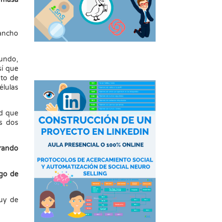
 ancho
gundo,
sí que
nto de
élulas
ad que
as dos
erando
rgo de
uy de