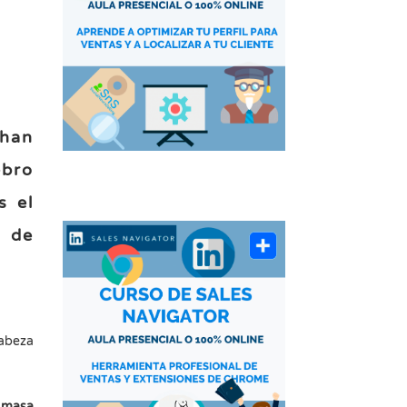
 han
ebro
s el
d de
cabeza
a masa