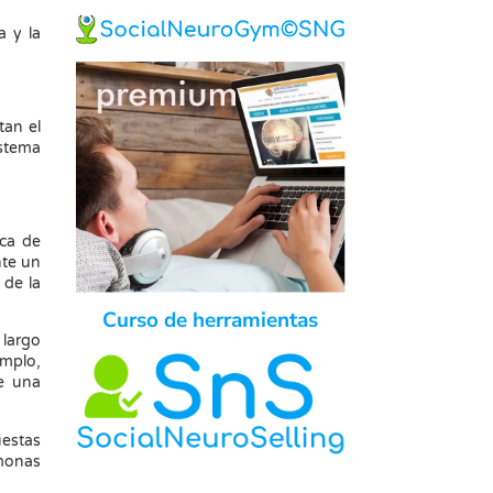
a y la
tan el
istema
rca de
nte un
 de la
Curso de herramientas
 largo
emplo,
de una
uestas
monas