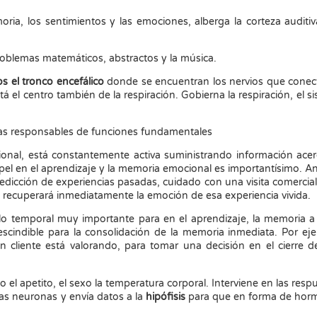
ria, los sentimientos y las emociones, alberga la corteza auditiv
oblemas matemáticos, abstractos y la música.
s el tronco encefálico
donde se encuentran los nervios que conec
 el centro también de la respiración. Gobierna la respiración, el s
zonas responsables de funciones fundamentales
ional, está constantemente activa suministrando información ace
pel en el aprendizaje y la memoria emocional es importantísimo. A
icción de experiencias pasadas, cuidado con una visita comercial
 recuperará inmediatamente la emoción de esa experiencia vivida.
lo temporal muy importante para en el aprendizaje, la memoria a
escindible para la consolidación de la memoria inmediata. Por ej
 cliente está valorando, para tomar una decisión en el cierre 
el apetito, el sexo la temperatura corporal. Interviene en las resp
as neuronas y envía datos a la
hipófisis
para que en forma de hor