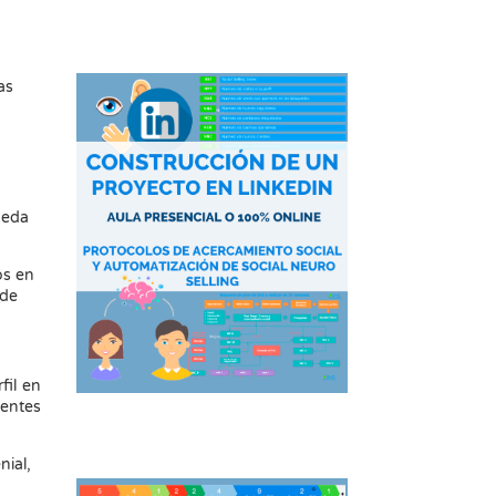
as
ueda
 ​​en
 de
fil en
ientes
ial,