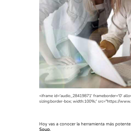
<iframe id='audio_28419871' frameborder='0' allow
sizing:border-box; width:100%;' src="https://ww
Hoy vas a conocer la herramienta más potente q
Soup.