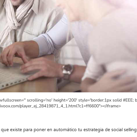
fullscreen='' scrolling='no' height='200' style='border:1px solid #EEE; 
w.ivoox.com/player_ej_28419871_4_1.html?c1=ff6600"></iframe>
ue existe para poner en automático tu estrategia de social sellin