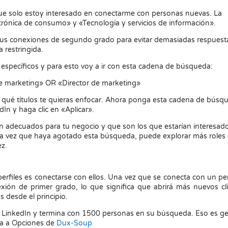
que solo estoy interesado en conectarme con personas nuevas. La
ctrónica de consumo» y «Tecnología y servicios de información».
us conexiones de segundo grado para evitar demasiadas respuest
 restringida.
específicos y para esto voy a ir con esta cadena de búsqueda:
e marketing» OR «Director de marketing»
n qué títulos te quieras enfocar. Ahora ponga esta cadena de búsq
In y haga clic en «Aplicar».
on adecuados para tu negocio y que son los que estarían interesados
. Una vez que haya agotado esta búsqueda, puede explorar más roles
ez.
erfiles es conectarse con ellos. Una vez que se conecta con un per
exión de primer grado, lo que significa que abrirá más nuevos cl
desde el principio.
inkedIn y termina con 1500 personas en su búsqueda. Eso es gen
ya a Opciones de
Dux-Soup