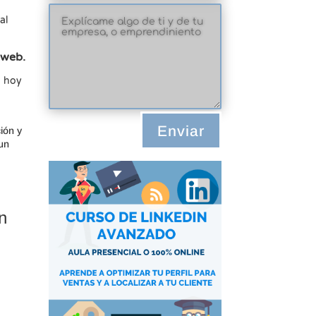
al
web.
o hoy
Enviar
ión y
 un
n