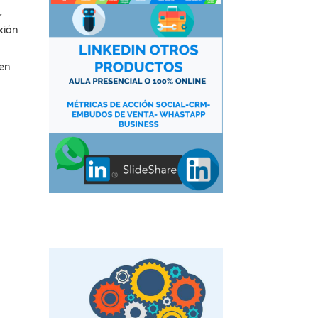
r
xión
 en