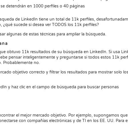
n se detendrán en 1000 perfiles o 40 páginas
búsqueda de LinkedIn tiene un total de 11k perfiles, desafortunada
o, ¿qué sucede si desea ver TODOS los 11k perfiles?
ar algunas de estas técnicas para ampliar la búsqueda.
eana
ue obtuvo 11k resultados de su búsqueda en LinkedIn. Si usa Lin
debe pensar inteligentemente y preguntarse si todos estos 11k perf
io. Probablemente no.
cado objetivo correcto y filtrar los resultados para mostrar solo lo
edIn y haz clic en el campo de búsqueda para buscar personas
encontrar el mejor mercado objetivo. Por ejemplo, supongamos que
nectarse con compañías electrónicas y de TI en los EE. UU. Para e