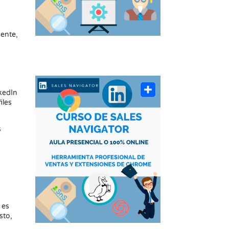
mente,
kedIn
iles
s
 es
sto,