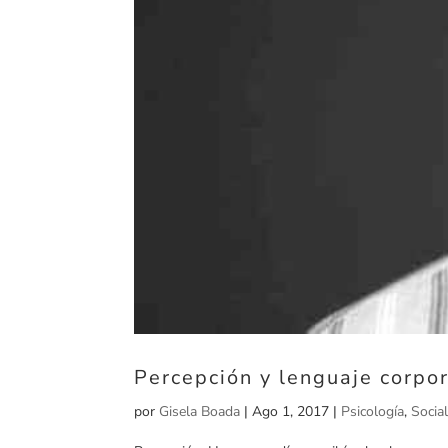
Percepción y lenguaje corpor
por
Gisela Boada
|
Ago 1, 2017
|
Psicología
,
Socia