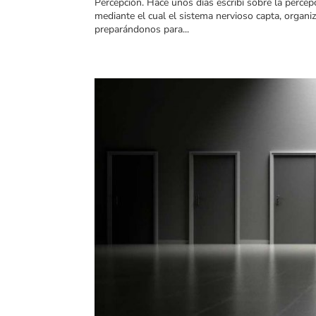
Percepción. Hace unos días escribí sobre la percepc
mediante el cual el sistema nervioso capta, organi
preparándonos para...