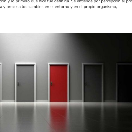
ión y lo primero que hice fue definirla. Se entiende por percepción al pr
za y procesa los cambios en el entorno y en el propio organismo,