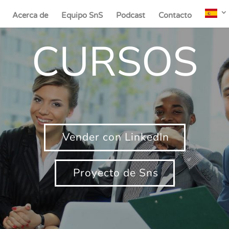
Acerca de
Equipo SnS
Podcast
Contacto
CURSOS
Vender con LinkedIn
Proyecto de Sns